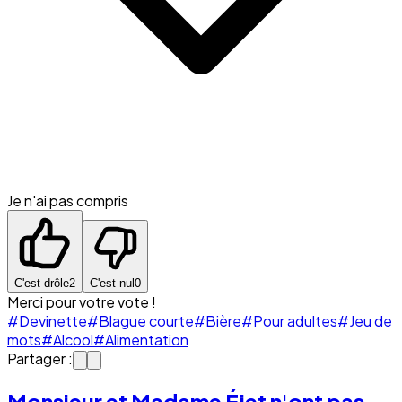
Je n'ai pas compris
C'est drôle
2
C'est nul
0
Merci pour votre vote !
#Devinette
#Blague courte
#Bière
#Pour adultes
#Jeu de
mots
#Alcool
#Alimentation
Partager :
Monsieur et Madame Éjet n'ont pas