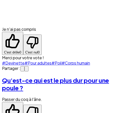
Je n'ai pas compris
C'est drôle
0
C'est nul
0
Merci pour votre vote !
#Devinette
#Pour adultes
#Poil
#Corps humain
Partager :
Qu'est-ce qui est le plus dur pour une
poule ?
Passer du coq à l'âne.