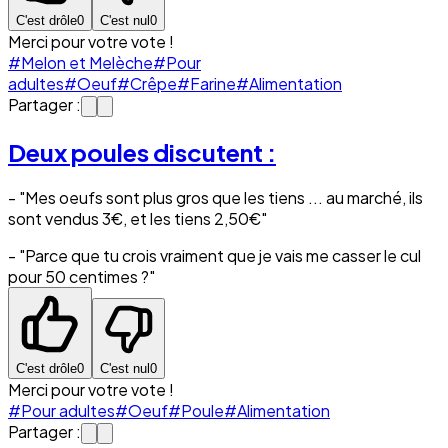
C'est drôle
0
C'est nul
0
Merci pour votre vote !
#Melon et Melèche
#Pour
adultes
#Oeuf
#Crêpe
#Farine
#Alimentation
Partager :
Deux poules discutent :
- "Mes oeufs sont plus gros que les tiens ... au marché, ils
sont vendus 3€, et les tiens 2,50€"
- "Parce que tu crois vraiment que je vais me casser le cul
pour 50 centimes ?"
C'est drôle
0
C'est nul
0
Merci pour votre vote !
#Pour adultes
#Oeuf
#Poule
#Alimentation
Partager :