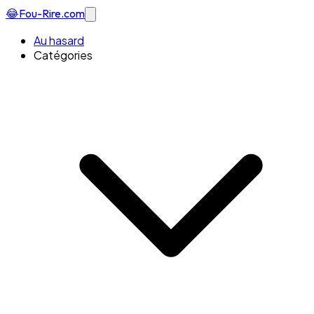
😂
Fou-Rire
.com
Au hasard
Catégories