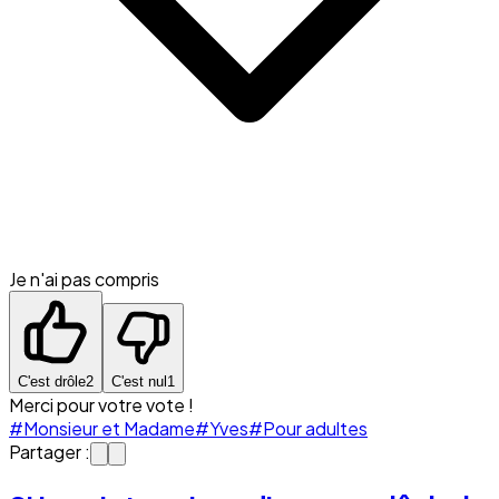
Je n'ai pas compris
C'est drôle
2
C'est nul
1
Merci pour votre vote !
#Monsieur et Madame
#Yves
#Pour adultes
Partager :