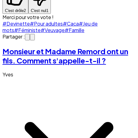
C'est drôle
2
C'est nul
1
Merci pour votre vote !
#Devinette
#Pour adultes
#Caca
#Jeu de
mots
#Féministe
#Veuvage
#Famille
Partager :
Monsieur et Madame Remord ont un
fils. Comment s'appelle-t-il ?
Yves