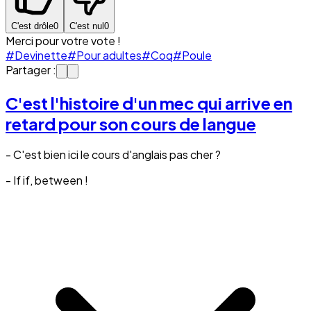
C'est drôle
0
C'est nul
0
Merci pour votre vote !
#Devinette
#Pour adultes
#Coq
#Poule
Partager :
C'est l'histoire d'un mec qui arrive en
retard pour son cours de langue
- C'est bien ici le cours d'anglais pas cher ?
- If if, between !