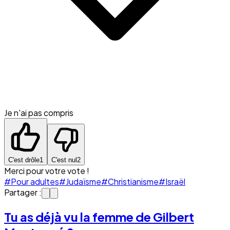
Je n'ai pas compris
C'est drôle
1
C'est nul
2
Merci pour votre vote !
#Pour adultes
#Judaïsme
#Christianisme
#Israël
Partager :
Tu as déjà vu la femme de Gilbert