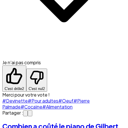
Je n'ai pas compris
C'est drôle
2
C'est nul
2
Merci pour votre vote !
#Devinette
#Pour adultes
#Oeuf
#Pierre
Palmade
#Cocaïne
#Alimentation
Partager :
Combien a coûté le piano de Gilbert