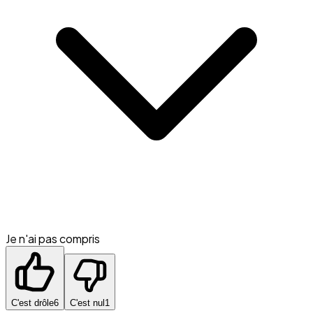
Je n'ai pas compris
C'est drôle
6
C'est nul
1