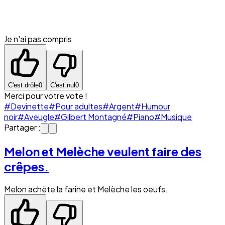
Je n'ai pas compris
C'est drôle
0
C'est nul
0
Merci pour votre vote !
#Devinette
#Pour adultes
#Argent
#Humour
noir
#Aveugle
#Gilbert Montagné
#Piano
#Musique
Partager :
Melon et Melèche veulent faire des
crêpes.
Melon achète la farine et Melèche les oeufs.