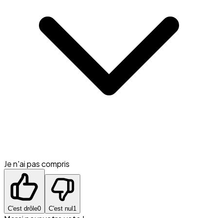
Je n'ai pas compris
C'est drôle
0
C'est nul
1