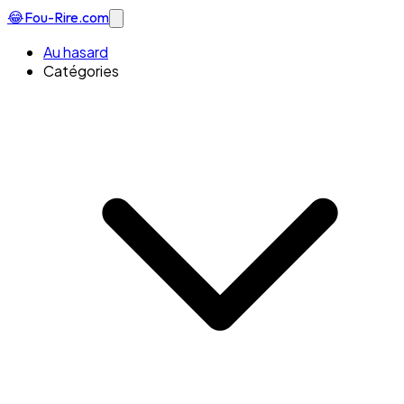
😂
Fou-Rire
.com
Au hasard
Catégories