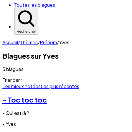
Toutes les blagues
Rechercher
Accueil
/
Thèmes
/
Prénom
/
Yves
Blagues sur
Yves
5 blagues
Trier par :
Les mieux notées
Les plus récentes
- Toc toc toc
- Qui est là ?
- Yves