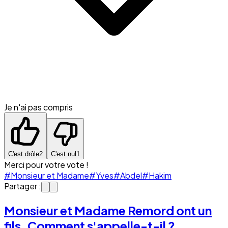
Je n'ai pas compris
C'est drôle
2
C'est nul
1
Merci pour votre vote !
#Monsieur et Madame
#Yves
#Abdel
#Hakim
Partager :
Monsieur et Madame Remord ont un
fils. Comment s'appelle-t-il ?