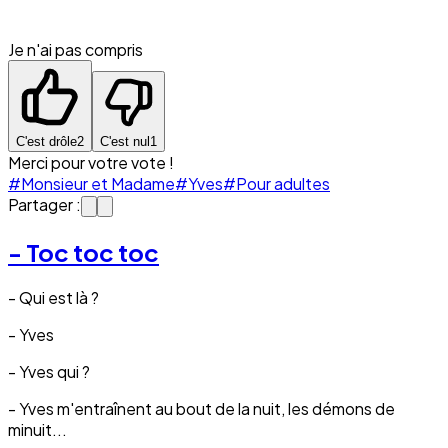
Je n'ai pas compris
C'est drôle
2
C'est nul
1
Merci pour votre vote !
#Monsieur et Madame
#Yves
#Pour adultes
Partager :
- Toc toc toc
- Qui est là ?
- Yves
- Yves qui ?
- Yves m'entraînent au bout de la nuit, les démons de
minuit...