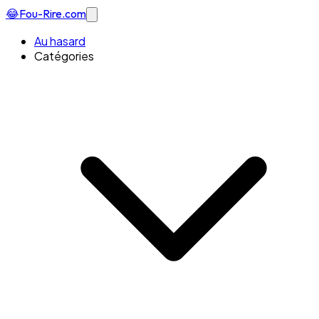
😂
Fou-Rire
.com
Au hasard
Catégories