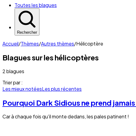
Toutes les blagues
Rechercher
Accueil
/
Thèmes
/
Autres thèmes
/
Hélicoptère
Blagues sur les
hélicoptères
2 blagues
Trier par :
Les mieux notées
Les plus récentes
Pourquoi Dark Sidious ne prend jamais 
Car à chaque fois qu'il monte dedans, les pales patinent !