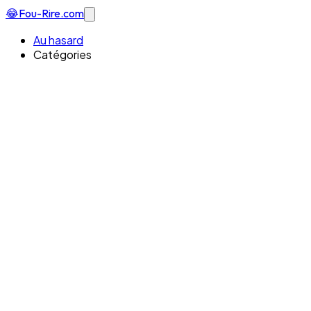
😂
Fou-Rire
.com
Au hasard
Catégories