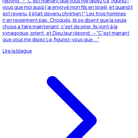
répond : - "C'est marrant que vous me disiez ça, figurez-
vous que moi aussi j'ai envoyé mon fils en Israël, et quand il
est revenu, il était devenu chrétien !" Les trois hommes
n'en reviennent pas. Choqués, ils se disent que la seule
chose a faire maintenant, c'est de prier. Ils vont à la
synagogue, prient, et Dieu leur répond : - "C'est marrant
que vous me disiez ça, figurez-vous que..."
Lire la blague