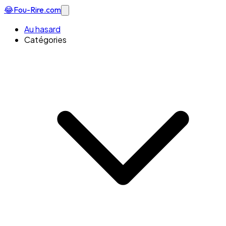
😂
Fou-Rire
.com
Au hasard
Catégories