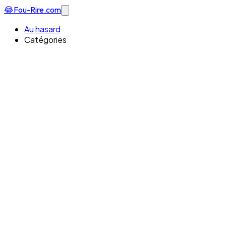
😂
Fou-Rire
.com
Au hasard
Catégories