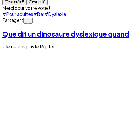
C'est drôle
5
C'est nul
0
Merci pour votre vote !
#Pour adultes
#Bar
#Dyslexie
Partager :
Que dit un dinosaure dyslexique quand
- Je ne vois pas le Raptor.