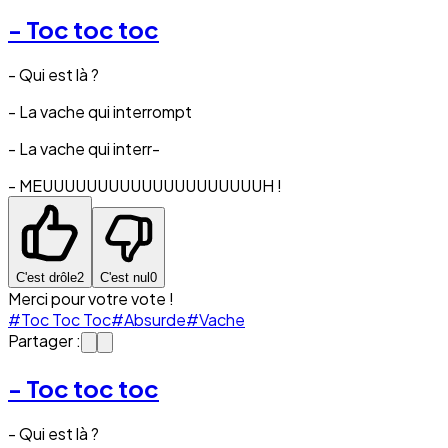
- Toc toc toc
- Qui est là ?
- La vache qui interrompt
- La vache qui interr-
- MEUUUUUUUUUUUUUUUUUUUUH !
C'est drôle
2
C'est nul
0
Merci pour votre vote !
#Toc Toc Toc
#Absurde
#Vache
Partager :
- Toc toc toc
- Qui est là ?