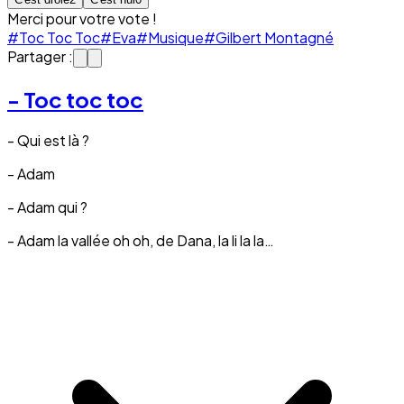
Merci pour votre vote !
#Toc Toc Toc
#Eva
#Musique
#Gilbert Montagné
Partager :
- Toc toc toc
- Qui est là ?
- Adam
- Adam qui ?
- Adam la vallée oh oh, de Dana, la li la la…