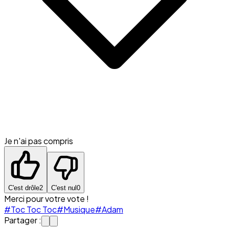
Je n'ai pas compris
C'est drôle
2
C'est nul
0
Merci pour votre vote !
#Toc Toc Toc
#Musique
#Adam
Partager :