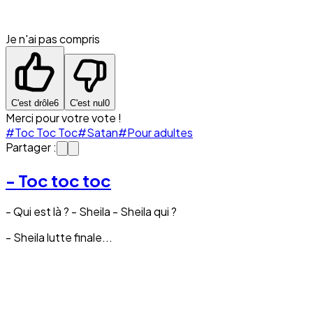
Je n'ai pas compris
C'est drôle
6
C'est nul
0
Merci pour votre vote !
#Toc Toc Toc
#Satan
#Pour adultes
Partager :
- Toc toc toc
- Qui est là ? - Sheila - Sheila qui ?
- Sheila lutte finale...