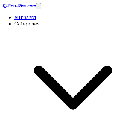
😂
Fou-Rire
.com
Au hasard
Catégories