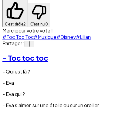
C'est drôle
2
C'est nul
0
Merci pour votre vote !
#Toc Toc Toc
#Musique
#Disney
#Lilian
Partager :
- Toc toc toc
- Qui est là ?
- Eva
- Eva qui ?
- Eva s'aimer, sur une étoile ou sur un oreiller