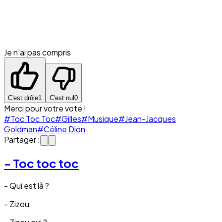
Je n'ai pas compris
C'est drôle
1
C'est nul
0
Merci pour votre vote !
#Toc Toc Toc
#Gilles
#Musique
#Jean-Jacques
Goldman
#Céline Dion
Partager :
- Toc toc toc
- Qui est là ?
- Zizou