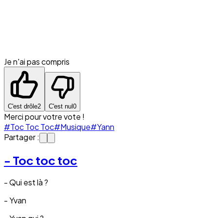
Je n'ai pas compris
C'est drôle
2
C'est nul
0
Merci pour votre vote !
#Toc Toc Toc
#Musique
#Yann
Partager :
- Toc toc toc
- Qui est là ?
- Yvan