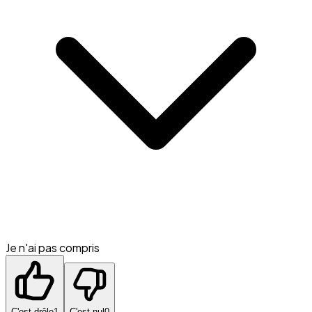
Je n'ai pas compris
C'est drôle
1
C'est nul
0