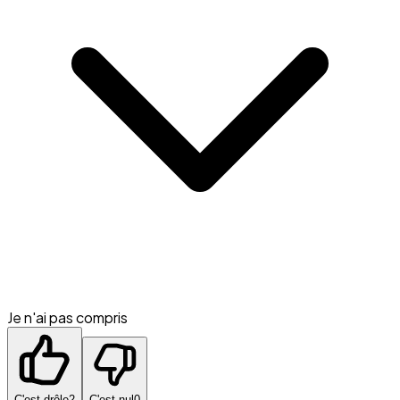
Je n'ai pas compris
C'est drôle
2
C'est nul
0