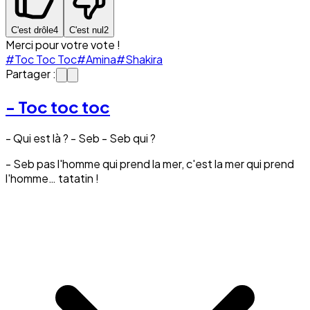
C'est drôle
4
C'est nul
2
Merci pour votre vote !
#Toc Toc Toc
#Amina
#Shakira
Partager :
- Toc toc toc
- Qui est là ? - Seb - Seb qui ?
- Seb pas l'homme qui prend la mer, c'est la mer qui prend
l'homme… tatatin !