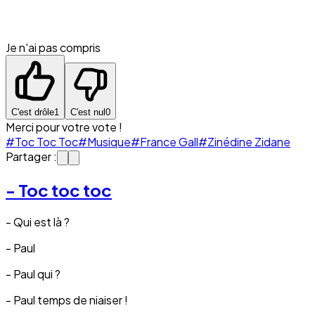
Je n'ai pas compris
C'est drôle
1
C'est nul
0
Merci pour votre vote !
#Toc Toc Toc
#Musique
#France Gall
#Zinédine Zidane
Partager :
- Toc toc toc
- Qui est là ?
- Paul
- Paul qui ?
- Paul temps de niaiser !