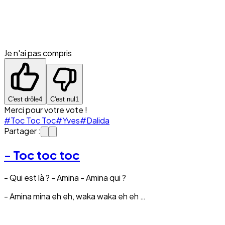
Je n'ai pas compris
C'est drôle
4
C'est nul
1
Merci pour votre vote !
#Toc Toc Toc
#Yves
#Dalida
Partager :
- Toc toc toc
- Qui est là ? - Amina - Amina qui ?
- Amina mina eh eh, waka waka eh eh …