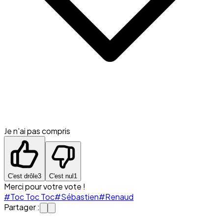
Je n'ai pas compris
C'est drôle
3
C'est nul
1
Merci pour votre vote !
#Toc Toc Toc
#Sébastien
#Renaud
Partager :