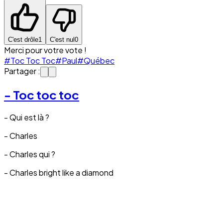
C'est drôle
1
C'est nul
0
Merci pour votre vote !
#Toc Toc Toc
#Paul
#Québec
Partager :
- Toc toc toc
- Qui est là ?
- Charles
- Charles qui ?
- Charles bright like a diamond