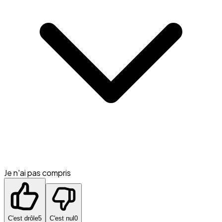
Je n'ai pas compris
C'est drôle
5
C'est nul
0