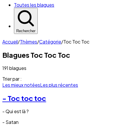
Toutes les blagues
Rechercher
Accueil
/
Thèmes
/
Catégorie
/
Toc Toc Toc
Blagues
Toc Toc Toc
191 blagues
Trier par :
Les mieux notées
Les plus récentes
- Toc toc toc
- Qui est là ?
- Satan