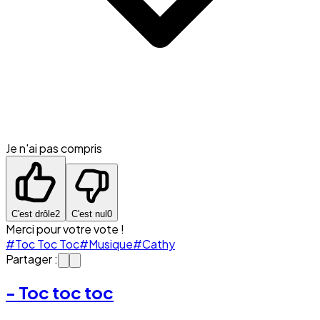
Je n'ai pas compris
C'est drôle
2
C'est nul
0
Merci pour votre vote !
#Toc Toc Toc
#Musique
#Cathy
Partager :
- Toc toc toc