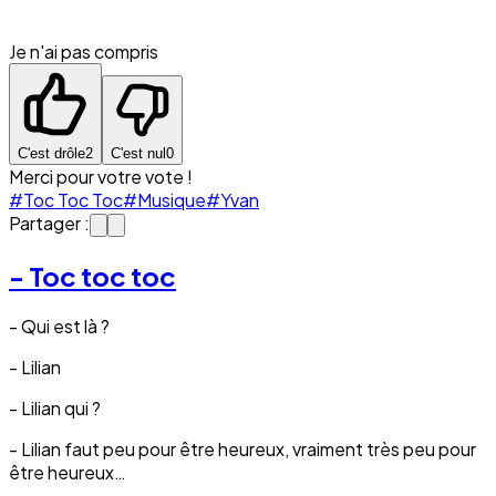
Je n'ai pas compris
C'est drôle
2
C'est nul
0
Merci pour votre vote !
#Toc Toc Toc
#Musique
#Yvan
Partager :
- Toc toc toc
- Qui est là ?
- Lilian
- Lilian qui ?
- Lilian faut peu pour être heureux, vraiment très peu pour
être heureux…