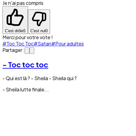
Je n'ai pas compris
C'est drôle
5
C'est nul
0
Merci pour votre vote !
#Toc Toc Toc
#Satan
#Pour adultes
Partager :
- Toc toc toc
- Qui est là ? - Sheila - Sheila qui ?
- Sheila lutte finale...