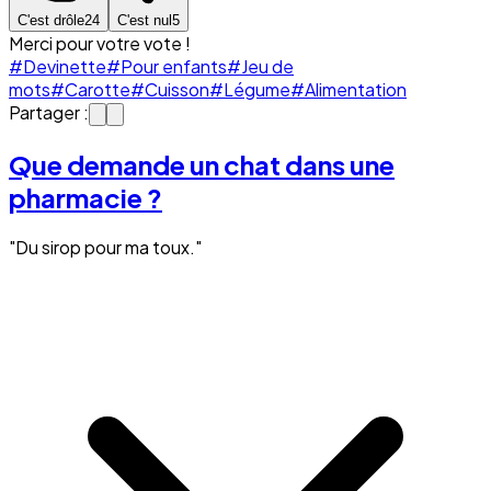
C'est drôle
24
C'est nul
5
Merci pour votre vote !
#Devinette
#Pour enfants
#Jeu de
mots
#Carotte
#Cuisson
#Légume
#Alimentation
Partager :
Que demande un chat dans une
pharmacie ?
"Du sirop pour ma toux."