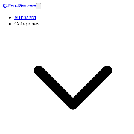
😂
Fou-Rire
.com
Au hasard
Catégories