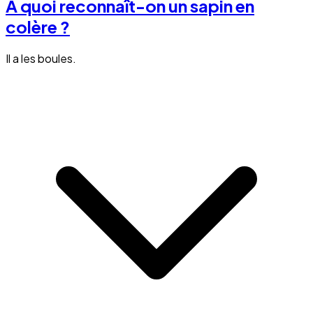
A quoi reconnaît-on un sapin en
colère ?
Il a les boules.