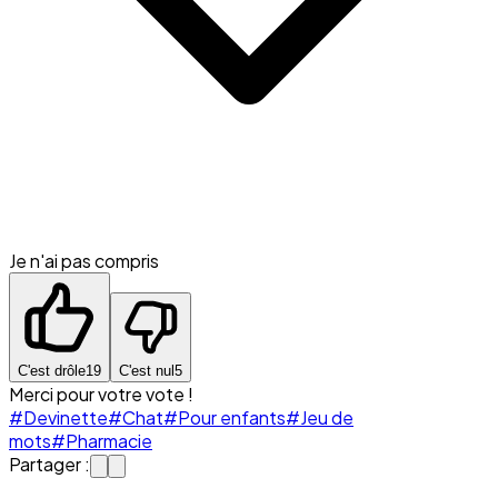
Je n'ai pas compris
C'est drôle
19
C'est nul
5
Merci pour votre vote !
#Devinette
#Chat
#Pour enfants
#Jeu de
mots
#Pharmacie
Partager :