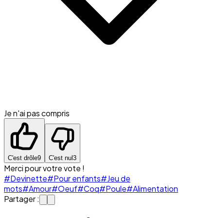
Je n'ai pas compris
C'est drôle
9
C'est nul
3
Merci pour votre vote !
#Devinette
#Pour enfants
#Jeu de
mots
#Amour
#Oeuf
#Coq
#Poule
#Alimentation
Partager :