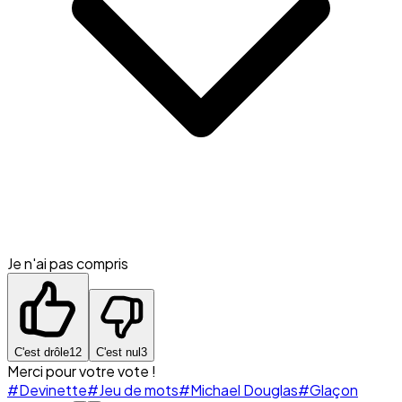
Je n'ai pas compris
C'est drôle
12
C'est nul
3
Merci pour votre vote !
#Devinette
#Jeu de mots
#Michael Douglas
#Glaçon