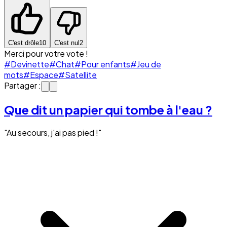
C'est drôle
10
C'est nul
2
Merci pour votre vote !
#Devinette
#Chat
#Pour enfants
#Jeu de
mots
#Espace
#Satellite
Partager :
Que dit un papier qui tombe à l'eau ?
"Au secours, j'ai pas pied !"