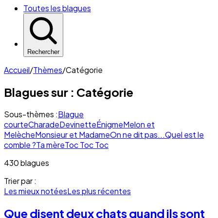
Toutes les blagues
Rechercher
Accueil
/
Thèmes
/
Catégorie
Blagues sur :
Catégorie
Sous-thèmes :
Blague
courte
Charade
Devinette
Énigme
Melon et
Melèche
Monsieur et Madame
On ne dit pas...
Quel est le
comble ?
Ta mère
Toc Toc Toc
430 blagues
Trier par :
Les mieux notées
Les plus récentes
Que disent deux chats quand ils sont