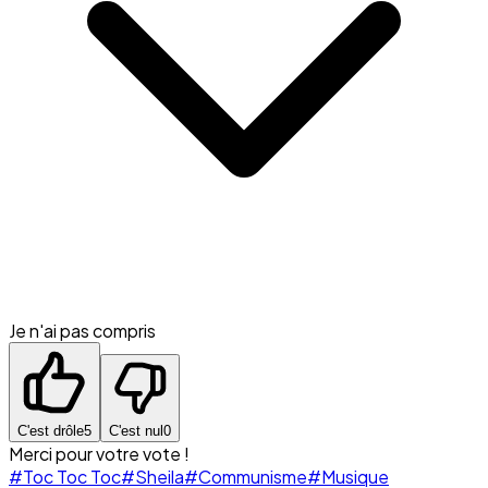
Je n'ai pas compris
C'est drôle
5
C'est nul
0
Merci pour votre vote !
#Toc Toc Toc
#Sheila
#Communisme
#Musique