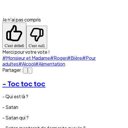
Je n'ai pas compris
C'est drôle
6
C'est nul
1
Merci pour votre vote !
#Monsieur et Madame
#Roger
#Bière
#Pour
adultes
#Alcool
#Alimentation
Partager :
- Toc toc toc
- Qui est là ?
- Satan
- Satan qui ?