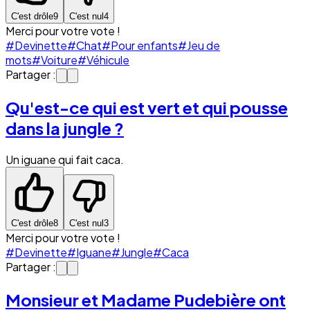
C'est drôle
9
C'est nul
4
Merci pour votre vote !
#Devinette
#Chat
#Pour enfants
#Jeu de
mots
#Voiture
#Véhicule
Partager :
Qu'est-ce qui est vert et qui pousse
dans la jungle ?
Un iguane qui fait caca.
C'est drôle
8
C'est nul
3
Merci pour votre vote !
#Devinette
#Iguane
#Jungle
#Caca
Partager :
Monsieur et Madame Pudebière ont