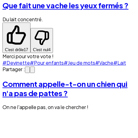
Que fait une vache les yeux fermés ?
Du lait concentré.
C'est drôle
17
C'est nul
4
Merci pour votre vote !
#Devinette
#Pour enfants
#Jeu de mots
#Vache
#Lait
Partager :
Comment appelle-t-on un chien qui
n'a pas de pattes ?
On ne l'appelle pas, on va le chercher !