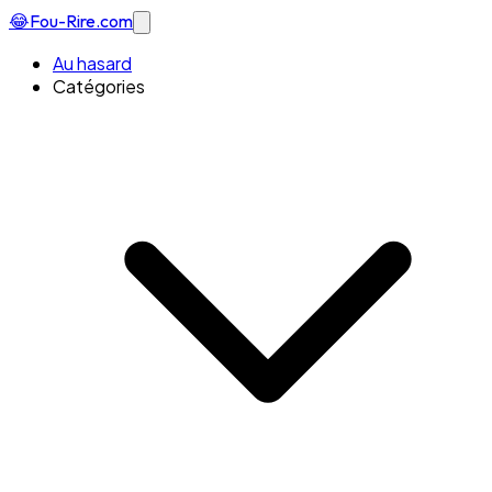
😂
Fou-Rire
.com
Au hasard
Catégories