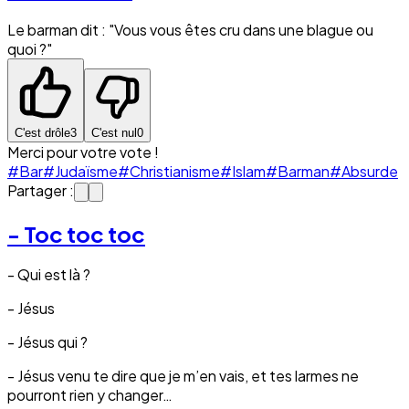
Le barman dit : "Vous vous êtes cru dans une blague ou
quoi ?"
C'est drôle
3
C'est nul
0
Merci pour votre vote !
#Bar
#Judaïsme
#Christianisme
#Islam
#Barman
#Absurde
Partager :
- Toc toc toc
- Qui est là ?
- Jésus
- Jésus qui ?
- Jésus venu te dire que je m’en vais, et tes larmes ne
pourront rien y changer…