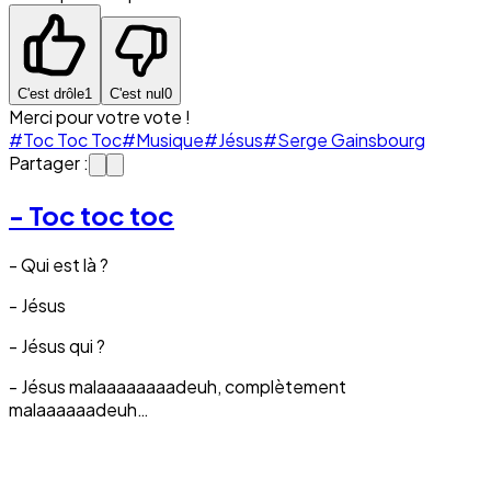
C'est drôle
1
C'est nul
0
Merci pour votre vote !
#Toc Toc Toc
#Musique
#Jésus
#Serge Gainsbourg
Partager :
- Toc toc toc
- Qui est là ?
- Jésus
- Jésus qui ?
- Jésus malaaaaaaaadeuh, complètement
malaaaaaadeuh…