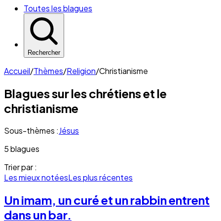
Toutes les blagues
Rechercher
Accueil
/
Thèmes
/
Religion
/
Christianisme
Blagues sur les
chrétiens et le
christianisme
Sous-thèmes :
Jésus
5 blagues
Trier par :
Les mieux notées
Les plus récentes
Un imam, un curé et un rabbin entrent
dans un bar.