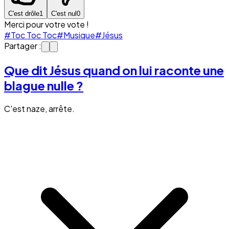
C'est drôle
1
C'est nul
0
Merci pour votre vote !
#Toc Toc Toc
#Musique
#Jésus
Partager :
Que dit Jésus quand on lui raconte une
blague nulle ?
C'est naze, arrête.