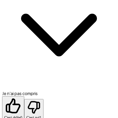
Je n'ai pas compris
C'est drôle
0
C'est nul
1