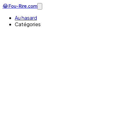
😂
Fou-Rire
.com
Au hasard
Catégories