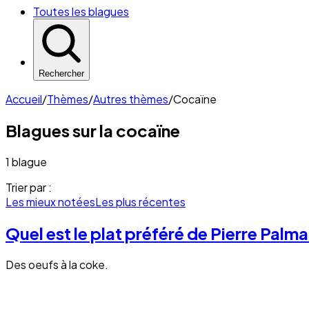
Toutes les blagues
Rechercher
Accueil
/
Thèmes
/
Autres thèmes
/
Cocaïne
Blagues sur la
cocaïne
1 blague
Trier par :
Les mieux notées
Les plus récentes
Quel est le plat préféré de Pierre Palm
Des oeufs à la coke.