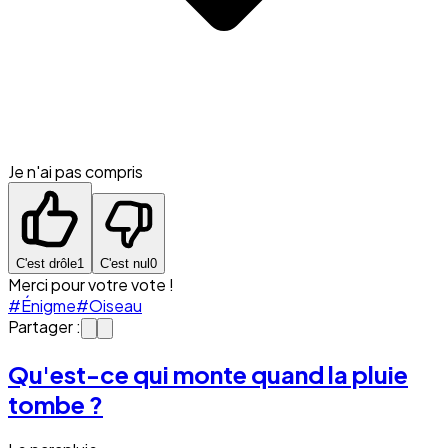
Je n'ai pas compris
C'est drôle
1
C'est nul
0
Merci pour votre vote !
#Énigme
#Oiseau
Partager :
Qu'est-ce qui monte quand la pluie
tombe ?