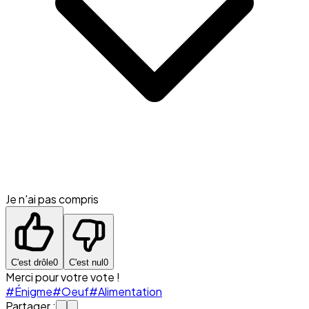
Je n'ai pas compris
C'est drôle
0
C'est nul
0
Merci pour votre vote !
#Énigme
#Oeuf
#Alimentation
Partager :