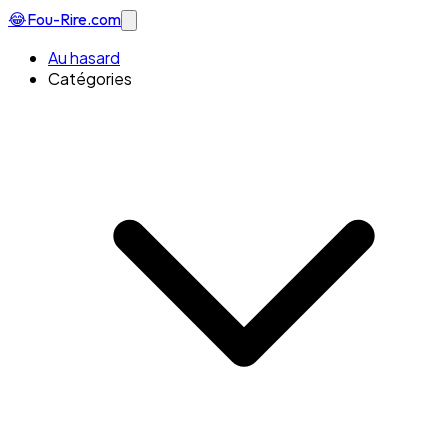
😂
Fou-Rire
.com
Au hasard
Catégories