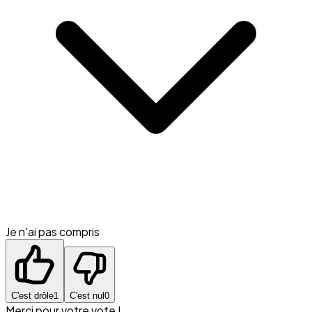
Je n'ai pas compris
C'est drôle
1
C'est nul
0
Merci pour votre vote !