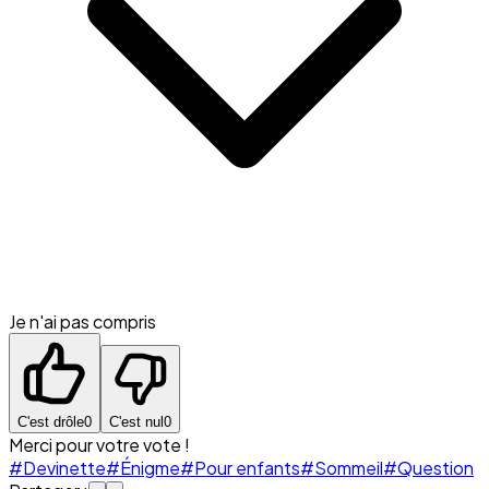
Je n'ai pas compris
C'est drôle
0
C'est nul
0
Merci pour votre vote !
#Devinette
#Énigme
#Pour enfants
#Sommeil
#Question