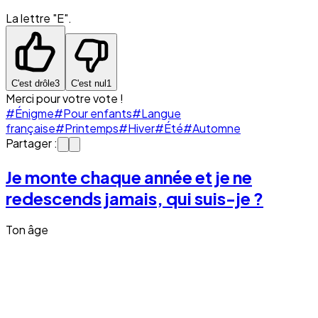
La lettre "E".
C'est drôle
3
C'est nul
1
Merci pour votre vote !
#Énigme
#Pour enfants
#Langue
française
#Printemps
#Hiver
#Été
#Automne
Partager :
Je monte chaque année et je ne
redescends jamais, qui suis-je ?
Ton âge