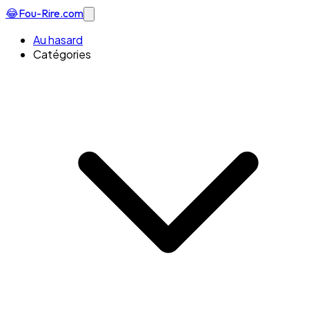
😂
Fou-Rire
.com
Au hasard
Catégories