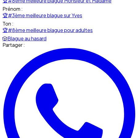
🏆
#8ème meilleure blague Monsieur et Madame
Prénom :
🏆
#3ème meilleure blague sur Yves
Ton :
🏆
#8ème meilleure blague pour adultes
🎲
Blague au hasard
Partager :