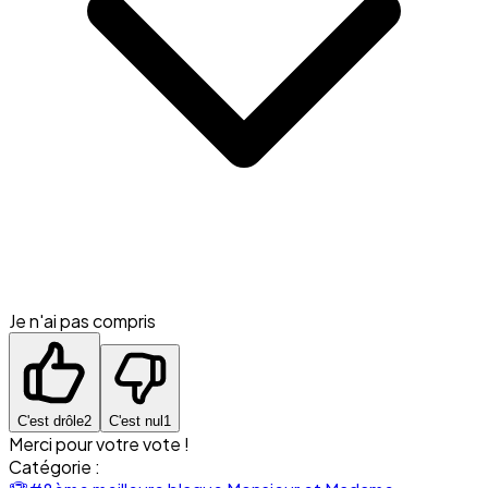
Je n'ai pas compris
C'est drôle
2
C'est nul
1
Merci pour votre vote !
Catégorie :