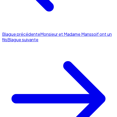
Blague précédente
Monsieur et Madame Manssoif ont un
fils
Blague suivante