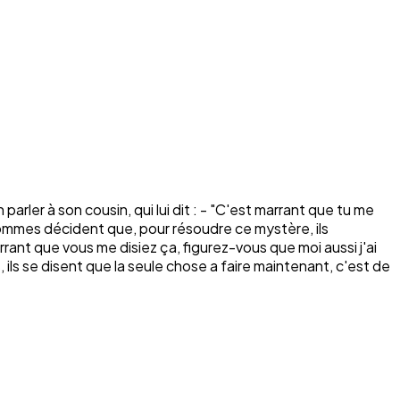
 parler à son cousin, qui lui dit : - "C'est marrant que tu me
ux hommes décident que, pour résoudre ce mystère, ils
 marrant que vous me disiez ça, figurez-vous que moi aussi j'ai
 ils se disent que la seule chose a faire maintenant, c'est de