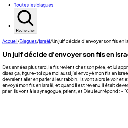
Toutes les blagues
Rechercher
Accueil
/
Blagues
/
Israël
/
Un juif décide d’envoyer son fils en I
Un juif décide d'envoyer son fils en Isra
Des années plus tard, le fils revient chez son père, et lui appr
dises ça, figure-toi que moi aussi j’ai envoyé mon fils en Isr
devraient aller en parler à leur rabbin. Ils vont alors le voir e
envoyé mon fils en Israël, et quand il est revenu, il était de
prier. Ils vont à la synagogue, prient, et Dieu leur répond : -