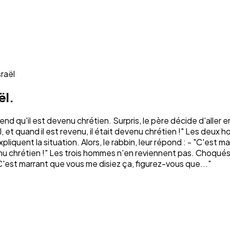
sraël
ël.
end qu'il est devenu chrétien. Surpris, le père décide d'aller en
aël, et quand il est revenu, il était devenu chrétien !" Les de
t expliquent la situation. Alors, le rabbin, leur répond : - "C'est
venu chrétien !" Les trois hommes n'en reviennent pas. Choqués,
 "C'est marrant que vous me disiez ça, figurez-vous que..."