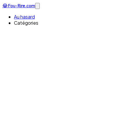
😂
Fou-Rire
.com
Au hasard
Catégories