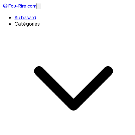
😂
Fou-Rire
.com
Au hasard
Catégories