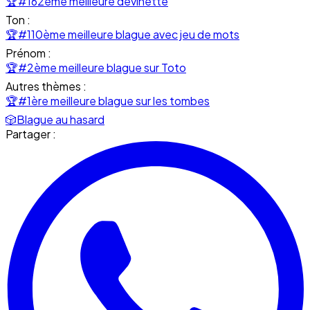
🏆
#162ème meilleure devinette
Ton :
🏆
#110ème meilleure blague avec jeu de mots
Prénom :
🏆
#2ème meilleure blague sur Toto
Autres thèmes :
🏆
#1ère meilleure blague sur les tombes
🎲
Blague au hasard
Partager :