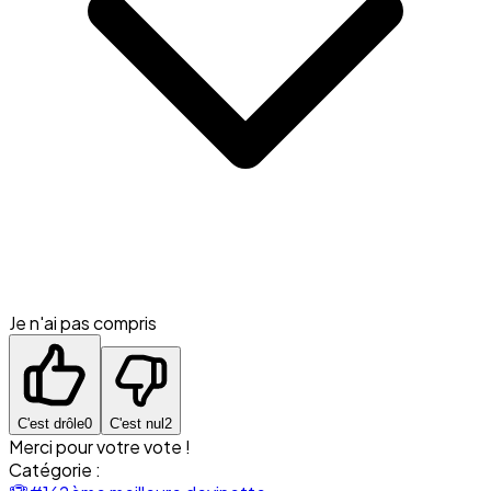
Je n'ai pas compris
C'est drôle
0
C'est nul
2
Merci pour votre vote !
Catégorie :