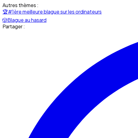
Autres thèmes :
🏆
#1ère meilleure blague sur les ordinateurs
🎲
Blague au hasard
Partager :