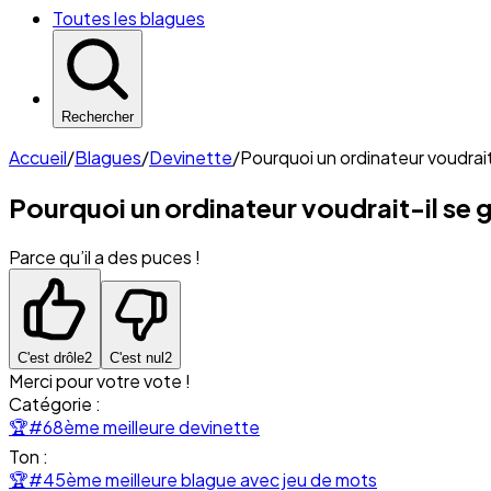
Toutes les blagues
Rechercher
Accueil
/
Blagues
/
Devinette
/
Pourquoi un ordinateur voudrait-
Pourquoi un ordinateur voudrait-il se g
Parce qu’il a des puces !
C'est drôle
2
C'est nul
2
Merci pour votre vote !
Catégorie :
🏆
#68ème meilleure devinette
Ton :
🏆
#45ème meilleure blague avec jeu de mots