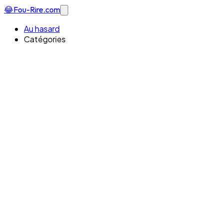
😂
Fou-Rire
.com
Au hasard
Catégories