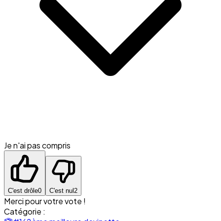
Je n'ai pas compris
C'est drôle
0
C'est nul
2
Merci pour votre vote !
Catégorie :