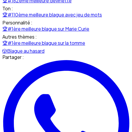
🏆
#162ème meilleure devinette
Ton :
🏆
#110ème meilleure blague avec jeu de mots
Personnalité :
🏆
#1ère meilleure blague sur Marie Curie
Autres thèmes :
🏆
#1ère meilleure blague sur la tomme
🎲
Blague au hasard
Partager :