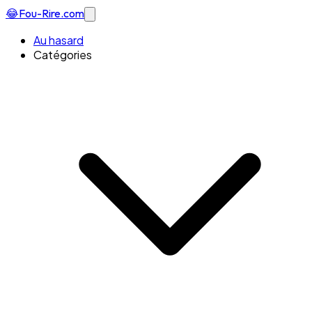
😂
Fou-Rire
.com
Au hasard
Catégories