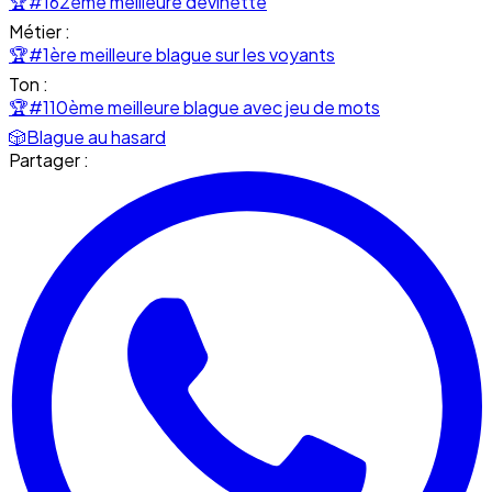
🏆
#162ème meilleure devinette
Métier :
🏆
#1ère meilleure blague sur les voyants
Ton :
🏆
#110ème meilleure blague avec jeu de mots
🎲
Blague au hasard
Partager :