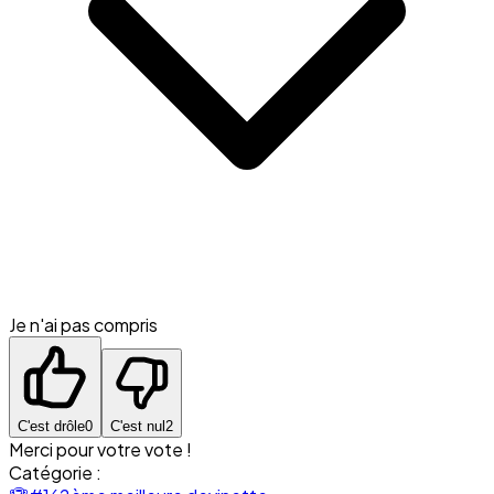
Je n'ai pas compris
C'est drôle
0
C'est nul
2
Merci pour votre vote !
Catégorie :