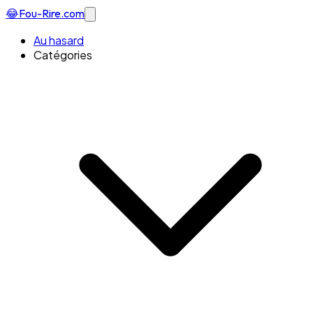
😂
Fou-Rire
.com
Au hasard
Catégories