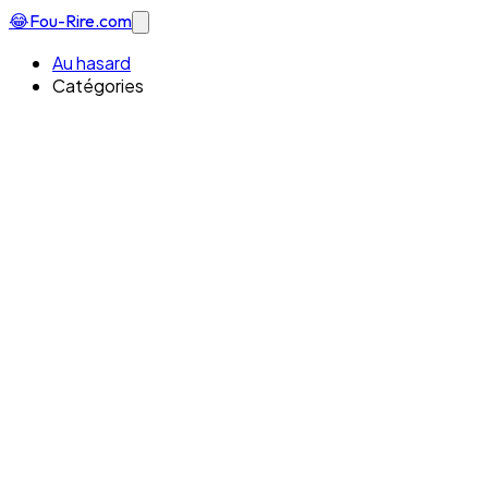
😂
Fou-Rire
.com
Au hasard
Catégories