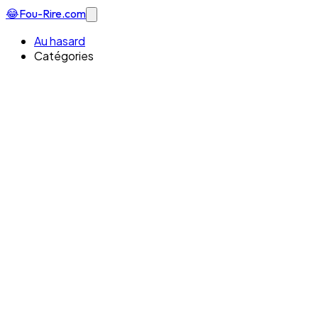
😂
Fou-Rire
.com
Au hasard
Catégories