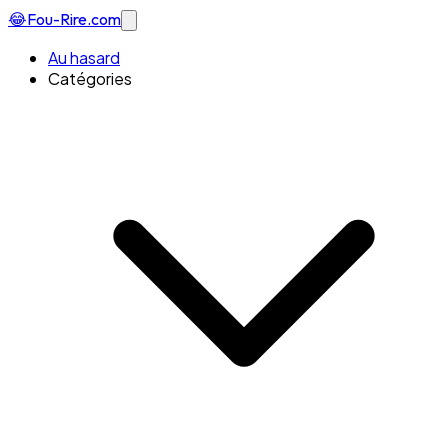
😂
Fou-Rire
.com
Au hasard
Catégories