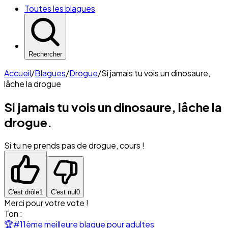
Toutes les blagues
Rechercher
Accueil
/
Blagues
/
Drogue
/
Si jamais tu vois un dinosaure,
lâche la drogue
Si jamais tu vois un dinosaure, lâche la
drogue.
Si tu ne prends pas de drogue, cours !
C'est drôle
1
C'est nul
0
Merci pour votre vote !
Ton :
🏆
#11ème meilleure blague pour adultes