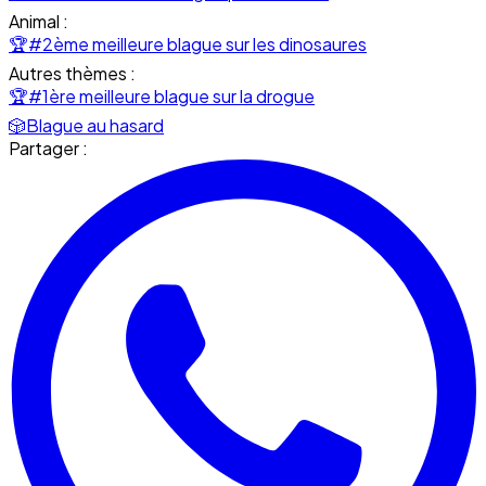
Animal :
🏆
#2ème meilleure blague sur les dinosaures
Autres thèmes :
🏆
#1ère meilleure blague sur la drogue
🎲
Blague au hasard
Partager :