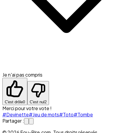
Je n'ai pas compris
C'est drôle
0
C'est nul
2
Merci pour votre vote !
#Devinette
#Jeu de mots
#Toto
#Tombe
Partager :
© 2026 Fou-Rire.com. Tous droits réservés.