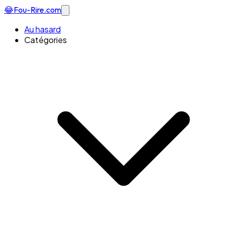
😂
Fou-Rire
.com
Au hasard
Catégories