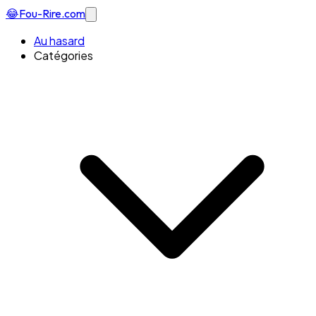
😂
Fou-Rire
.com
Au hasard
Catégories