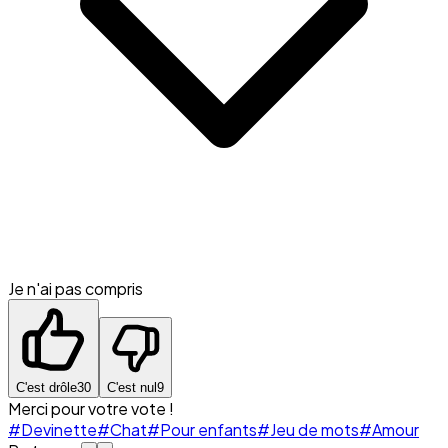
Je n'ai pas compris
C'est drôle
30
C'est nul
9
Merci pour votre vote !
#Devinette
#Chat
#Pour enfants
#Jeu de mots
#Amour