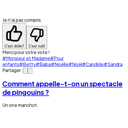
Je n'ai pas compris
C'est drôle
7
C'est nul
0
Merci pour votre vote !
#Monsieur et Madame
#Pour
enfants
#Betty
#Baba
#Noëlle
#Noël
#Candide
#Sandra
Partager :
Comment appelle-t-on un spectacle
de pingouins ?
Un one manchot.