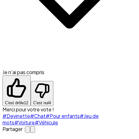
Je n'ai pas compris
C'est drôle
12
C'est nul
4
Merci pour votre vote !
#Devinette
#Chat
#Pour enfants
#Jeu de
mots
#Voiture
#Véhicule
Partager :