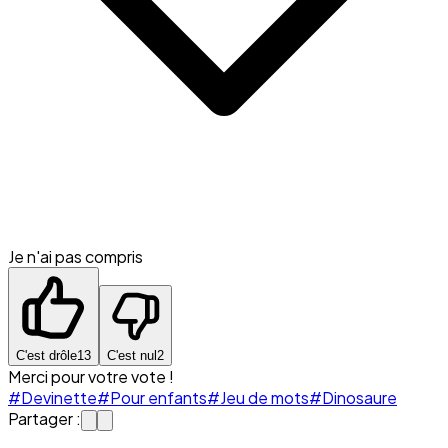
Je n'ai pas compris
C'est drôle
13
C'est nul
2
Merci pour votre vote !
#Devinette
#Pour enfants
#Jeu de mots
#Dinosaure
Partager :