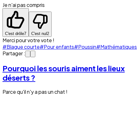
Je n'ai pas compris
C'est drôle
7
C'est nul
2
Merci pour votre vote !
#Blague courte
#Pour enfants
#Poussin
#Mathématiques
Partager :
Pourquoi les souris aiment les lieux
déserts ?
Parce qu'il n'y a pas un chat !