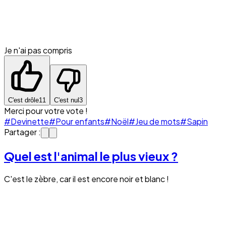
Je n'ai pas compris
C'est drôle
11
C'est nul
3
Merci pour votre vote !
#Devinette
#Pour enfants
#Noël
#Jeu de mots
#Sapin
Partager :
Quel est l'animal le plus vieux ?
C'est le zèbre, car il est encore noir et blanc !