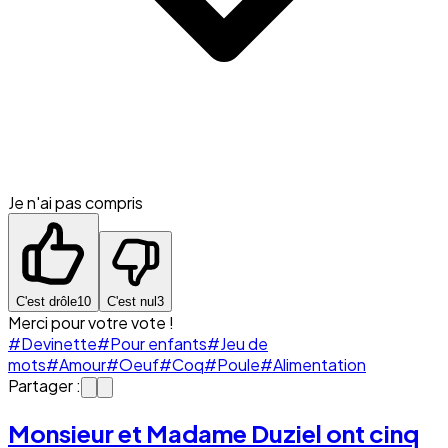
Je n'ai pas compris
C'est drôle
10
C'est nul
3
Merci pour votre vote !
#Devinette
#Pour enfants
#Jeu de
mots
#Amour
#Oeuf
#Coq
#Poule
#Alimentation
Partager :
Monsieur et Madame Duziel ont cinq