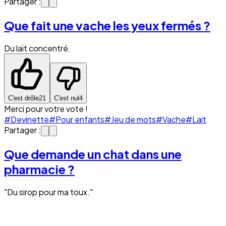
Partager :
Que fait une vache les yeux fermés ?
Du lait concentré.
C'est drôle
21
C'est nul
4
Merci pour votre vote !
#Devinette
#Pour enfants
#Jeu de mots
#Vache
#Lait
Partager :
Que demande un chat dans une
pharmacie ?
"Du sirop pour ma toux."