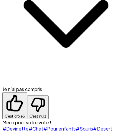
Je n'ai pas compris
C'est drôle
6
C'est nul
1
Merci pour votre vote !
#Devinette
#Chat
#Pour enfants
#Souris
#Désert