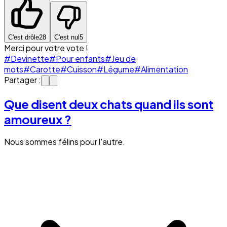
C'est drôle
28
C'est nul
5
Merci pour votre vote !
#Devinette
#Pour enfants
#Jeu de
mots
#Carotte
#Cuisson
#Légume
#Alimentation
Partager :
Que disent deux chats quand ils sont
amoureux ?
Nous sommes félins pour l'autre.