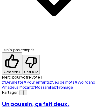
Je n'ai pas compris
C'est drôle
7
C'est nul
2
Merci pour votre vote !
#Devinette
#Pour enfants
#Jeu de mots
#Wolfgang
Amadeus Mozart
#Mozzarella
#Fromage
Partager :
Un poussin, ça fait deux.