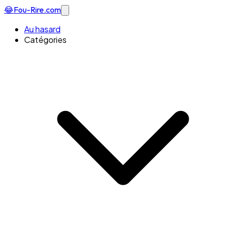
😂
Fou-Rire
.com
Au hasard
Catégories