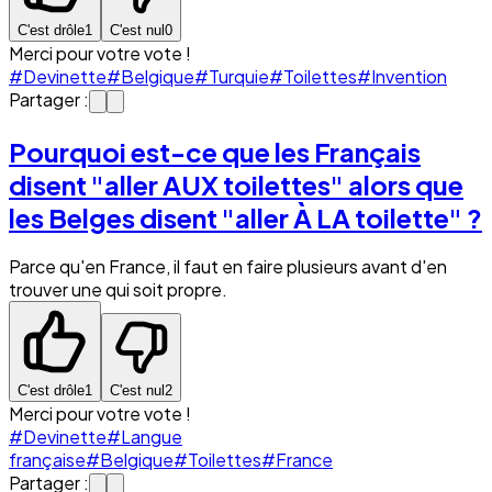
C'est drôle
1
C'est nul
0
Merci pour votre vote !
#Devinette
#Belgique
#Turquie
#Toilettes
#Invention
Partager :
Pourquoi est-ce que les Français
disent "aller AUX toilettes" alors que
les Belges disent "aller À LA toilette" ?
Parce qu'en France, il faut en faire plusieurs avant d'en
trouver une qui soit propre.
C'est drôle
1
C'est nul
2
Merci pour votre vote !
#Devinette
#Langue
française
#Belgique
#Toilettes
#France
Partager :