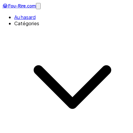
😂
Fou-Rire
.com
Au hasard
Catégories