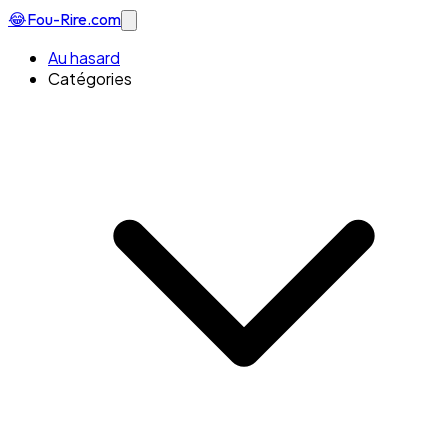
😂
Fou-Rire
.com
Au hasard
Catégories