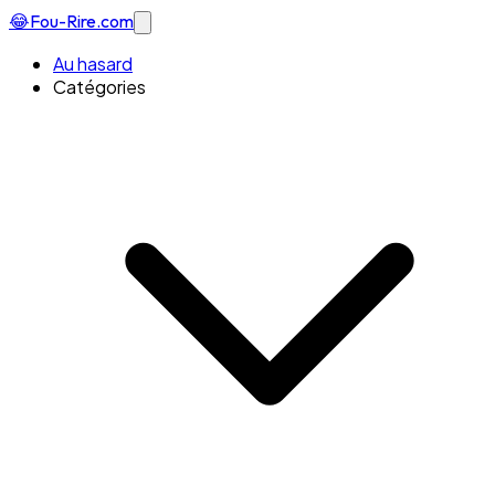
😂
Fou-Rire
.com
Au hasard
Catégories