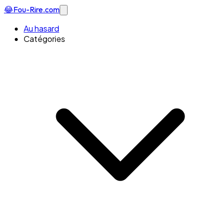
😂
Fou-Rire
.com
Au hasard
Catégories