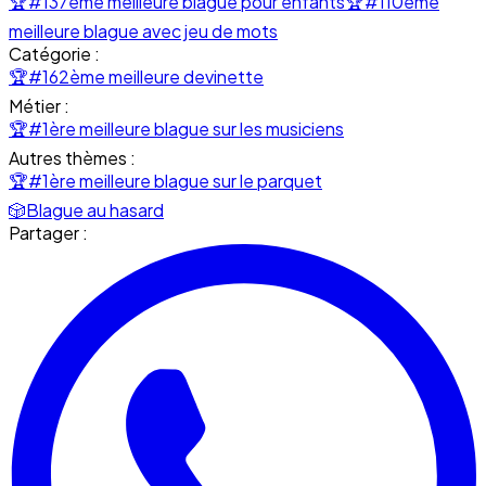
🏆
#137ème meilleure blague pour enfants
🏆
#110ème
meilleure blague avec jeu de mots
Catégorie :
🏆
#162ème meilleure devinette
Métier :
🏆
#1ère meilleure blague sur les musiciens
Autres thèmes :
🏆
#1ère meilleure blague sur le parquet
🎲
Blague au hasard
Partager :