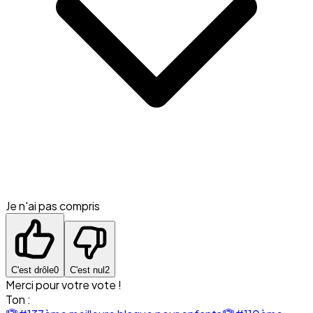
Je n'ai pas compris
C'est drôle
0
C'est nul
2
Merci pour votre vote !
Ton :