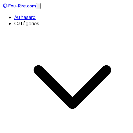
😂
Fou-Rire
.com
Au hasard
Catégories