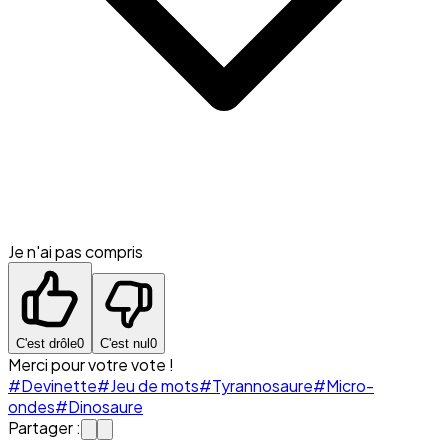
Je n'ai pas compris
C'est drôle
0
C'est nul
0
Merci pour votre vote !
#Devinette
#Jeu de mots
#Tyrannosaure
#Micro-
ondes
#Dinosaure
Partager :