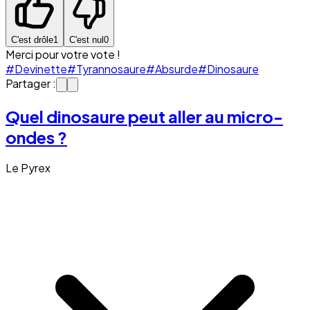
C'est drôle
1
C'est nul
0
Merci pour votre vote !
#Devinette
#Tyrannosaure
#Absurde
#Dinosaure
Partager :
Quel dinosaure peut aller au micro-
ondes ?
Le Pyrex