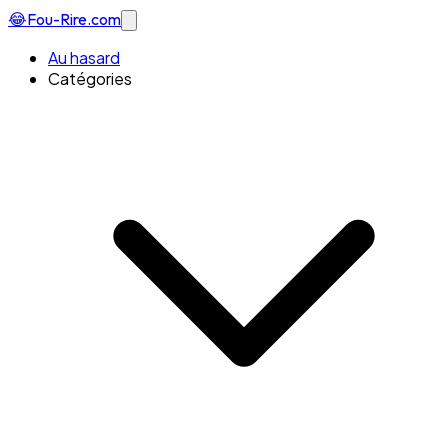
😂
Fou-Rire
.com
Au hasard
Catégories