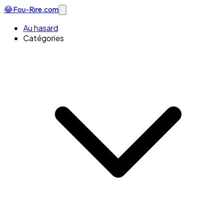
😂
Fou-Rire
.com
Au hasard
Catégories