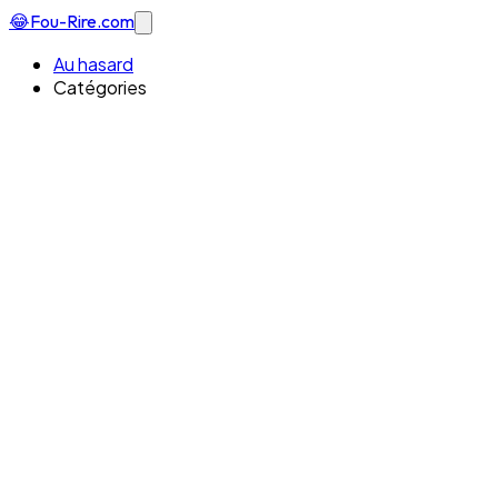
😂
Fou-Rire
.com
Au hasard
Catégories