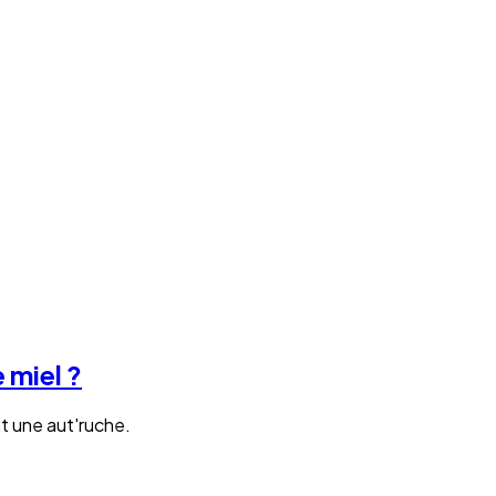
 miel ?
nt une aut'ruche.