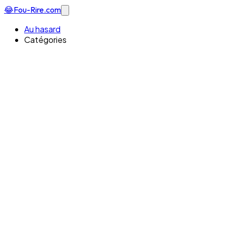
😂
Fou-Rire
.com
Au hasard
Catégories