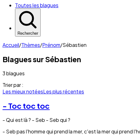
Toutes les blagues
Rechercher
Accueil
/
Thèmes
/
Prénom
/
Sébastien
Blagues sur
Sébastien
3 blagues
Trier par :
Les mieux notées
Les plus récentes
- Toc toc toc
- Qui est là ? - Seb - Seb qui ?
- Seb pas l'homme qui prend la mer, c'est la mer qui prend l'