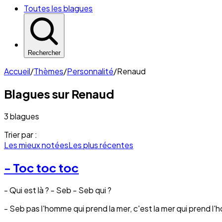
Toutes les blagues
Rechercher
Accueil
/
Thèmes
/
Personnalité
/
Renaud
Blagues sur
Renaud
3 blagues
Trier par :
Les mieux notées
Les plus récentes
- Toc toc toc
- Qui est là ? - Seb - Seb qui ?
- Seb pas l'homme qui prend la mer, c'est la mer qui prend l'