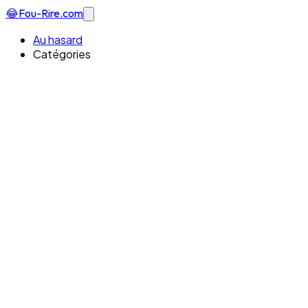
😂
Fou-Rire
.com
Au hasard
Catégories