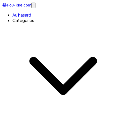
😂
Fou-Rire
.com
Au hasard
Catégories