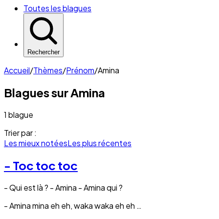
Toutes les blagues
Rechercher
Accueil
/
Thèmes
/
Prénom
/
Amina
Blagues sur
Amina
1 blague
Trier par :
Les mieux notées
Les plus récentes
- Toc toc toc
- Qui est là ? - Amina - Amina qui ?
- Amina mina eh eh, waka waka eh eh …