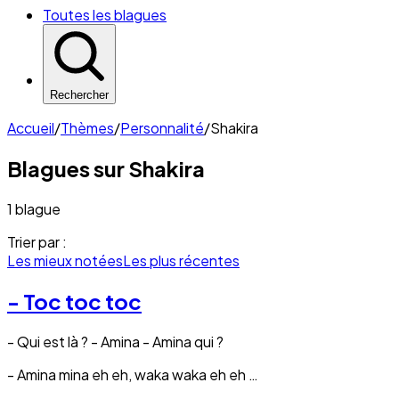
Toutes les blagues
Rechercher
Accueil
/
Thèmes
/
Personnalité
/
Shakira
Blagues sur
Shakira
1 blague
Trier par :
Les mieux notées
Les plus récentes
- Toc toc toc
- Qui est là ? - Amina - Amina qui ?
- Amina mina eh eh, waka waka eh eh …