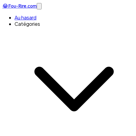
😂
Fou-Rire
.com
Au hasard
Catégories