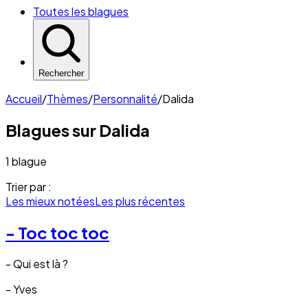
Toutes les blagues
Rechercher
Accueil
/
Thèmes
/
Personnalité
/
Dalida
Blagues sur
Dalida
1 blague
Trier par :
Les mieux notées
Les plus récentes
- Toc toc toc
- Qui est là ?
- Yves