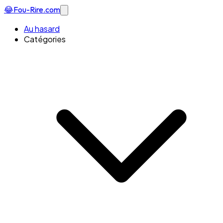
😂
Fou-Rire
.com
Au hasard
Catégories