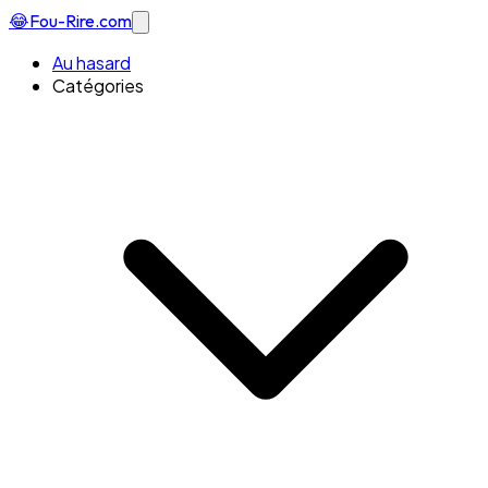
😂
Fou-Rire
.com
Au hasard
Catégories