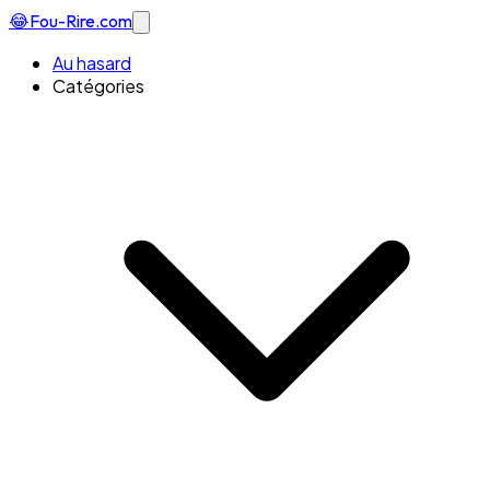
😂
Fou-Rire
.com
Au hasard
Catégories