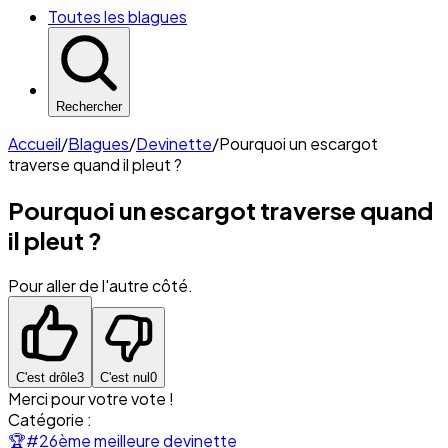
Toutes les blagues
Rechercher
Accueil
/
Blagues
/
Devinette
/
Pourquoi un escargot
traverse quand il pleut ?
Pourquoi un escargot traverse quand
il pleut ?
Pour aller de l'autre côté.
C'est drôle
3
C'est nul
0
Merci pour votre vote !
Catégorie :
🏆
#26ème meilleure devinette