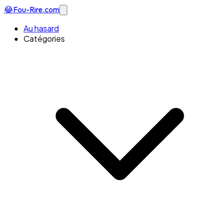
😂
Fou-Rire
.com
Au hasard
Catégories