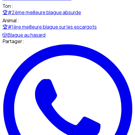
Ton :
🏆
#2ème meilleure blague absurde
Animal :
🏆
#1ère meilleure blague sur les escargots
🎲
Blague au hasard
Partager :