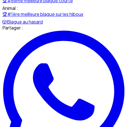
🏆
#6ème meilleure blague courte
Animal :
🏆
#1ère meilleure blague sur les hiboux
🎲
Blague au hasard
Partager :