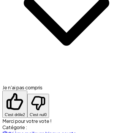
Je n'ai pas compris
C'est drôle
2
C'est nul
0
Merci pour votre vote !
Catégorie :