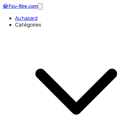
😂
Fou-Rire
.com
Au hasard
Catégories