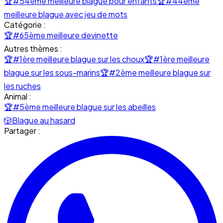
🏆
#54ème meilleure blague pour enfants
🏆
#44ème
meilleure blague avec jeu de mots
Catégorie :
🏆
#65ème meilleure devinette
Autres thèmes :
🏆
#1ère meilleure blague sur les choux
🏆
#1ère meilleure
blague sur les sous-marins
🏆
#2ème meilleure blague sur
les ruches
Animal :
🏆
#5ème meilleure blague sur les abeilles
🎲
Blague au hasard
Partager :