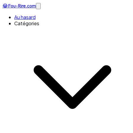
😂
Fou-Rire
.com
Au hasard
Catégories