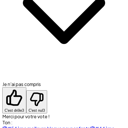
Je n'ai pas compris
C'est drôle
3
C'est nul
3
Merci pour votre vote !
Ton :