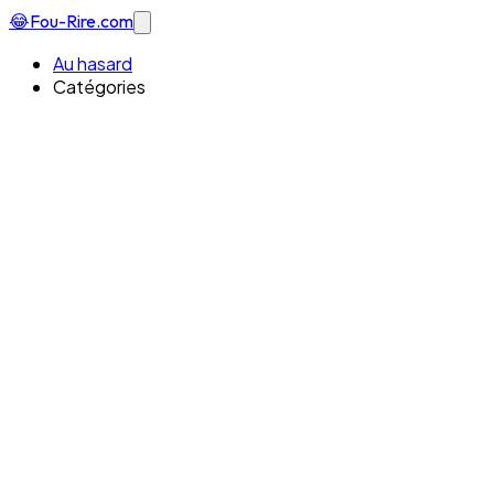
😂
Fou-Rire
.com
Au hasard
Catégories