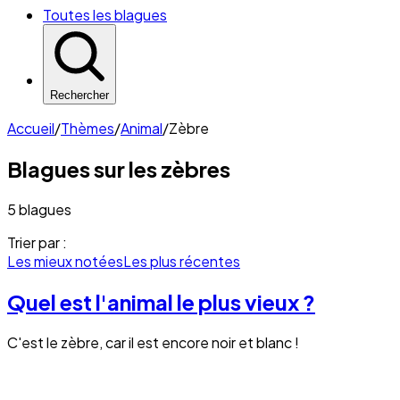
Toutes les blagues
Rechercher
Accueil
/
Thèmes
/
Animal
/
Zèbre
Blagues sur les
zèbres
5 blagues
Trier par :
Les mieux notées
Les plus récentes
Quel est l'animal le plus vieux ?
C'est le zèbre, car il est encore noir et blanc !