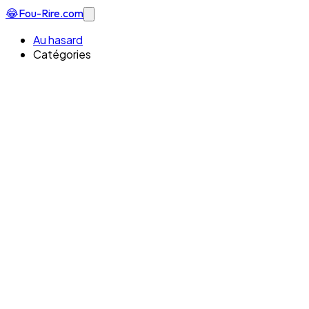
😂
Fou-Rire
.com
Au hasard
Catégories