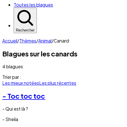
Toutes les blagues
Rechercher
Accueil
/
Thèmes
/
Animal
/
Canard
Blagues sur les
canards
4 blagues
Trier par :
Les mieux notées
Les plus récentes
- Toc toc toc
- Qui est là ?
- Sheila