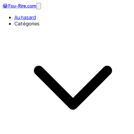
😂
Fou-Rire
.com
Au hasard
Catégories