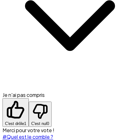
Je n'ai pas compris
C'est drôle
1
C'est nul
0
Merci pour votre vote !
#Quel est le comble ?