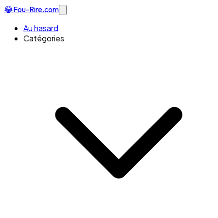
😂
Fou-Rire
.com
Au hasard
Catégories