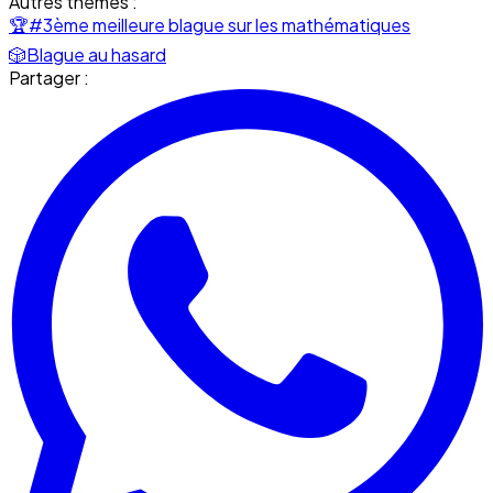
Autres thèmes :
🏆
#3ème meilleure blague sur les mathématiques
🎲
Blague au hasard
Partager :