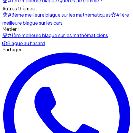
🏆
#1ère meilleure blague Quel est le comble ?
Autres thèmes :
🏆
#3ème meilleure blague sur les mathématiques
🏆
#1ère
meilleure blague sur les cars
Métier :
🏆
#1ère meilleure blague sur les mathématiciens
🎲
Blague au hasard
Partager :