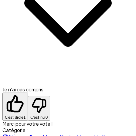
Je n'ai pas compris
C'est drôle
1
C'est nul
0
Merci pour votre vote !
Catégorie :