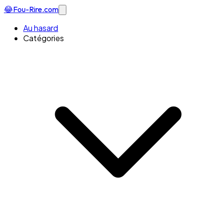
😂
Fou-Rire
.com
Au hasard
Catégories