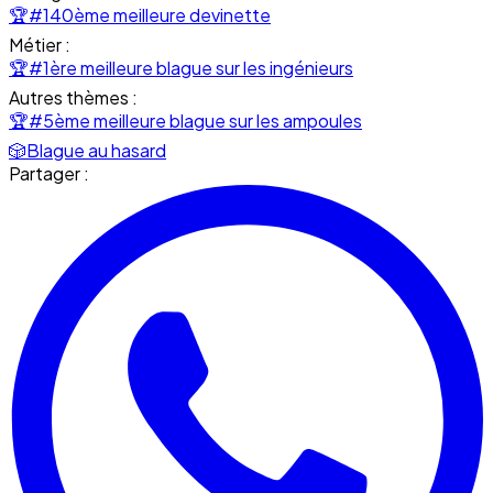
🏆
#140ème meilleure devinette
Métier :
🏆
#1ère meilleure blague sur les ingénieurs
Autres thèmes :
🏆
#5ème meilleure blague sur les ampoules
🎲
Blague au hasard
Partager :