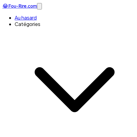
😂
Fou-Rire
.com
Au hasard
Catégories