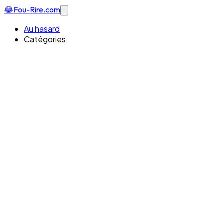
😂
Fou-Rire
.com
Au hasard
Catégories