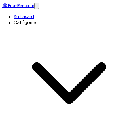
😂
Fou-Rire
.com
Au hasard
Catégories