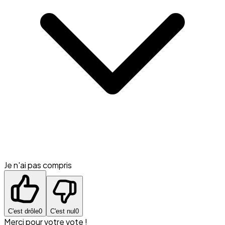
Je n'ai pas compris
C'est drôle
0
C'est nul
0
Merci pour votre vote !