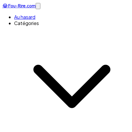
😂
Fou-Rire
.com
Au hasard
Catégories