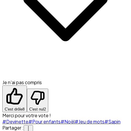
Je n'ai pas compris
C'est drôle
8
C'est nul
2
Merci pour votre vote !
#Devinette
#Pour enfants
#Noël
#Jeu de mots
#Sapin
Partager :