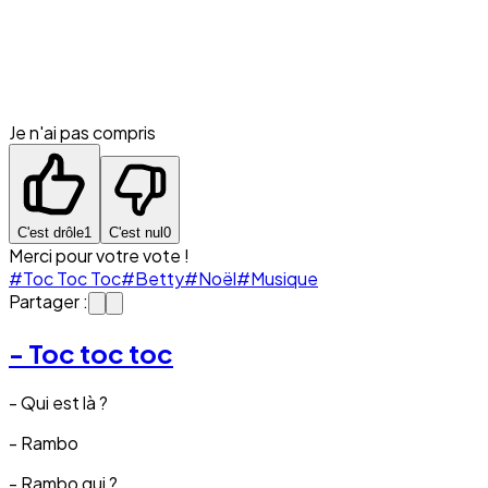
Je n'ai pas compris
C'est drôle
1
C'est nul
0
Merci pour votre vote !
#Toc Toc Toc
#Betty
#Noël
#Musique
Partager :
- Toc toc toc
- Qui est là ?
- Rambo
- Rambo qui ?