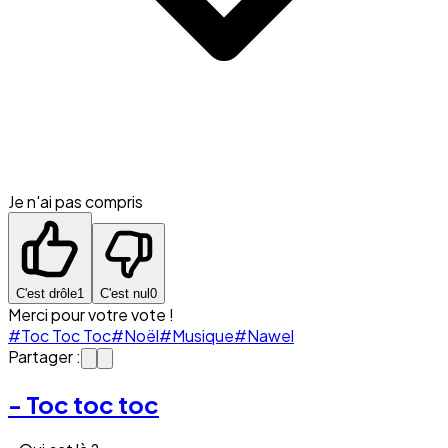
Je n'ai pas compris
C'est drôle
1
C'est nul
0
Merci pour votre vote !
#Toc Toc Toc
#Noël
#Musique
#Nawel
Partager :
- Toc toc toc