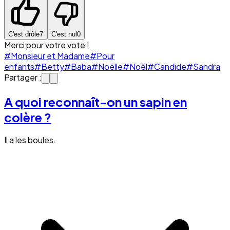
C'est drôle
7
C'est nul
0
Merci pour votre vote !
#Monsieur et Madame
#Pour
enfants
#Betty
#Baba
#Noëlle
#Noël
#Candide
#Sandra
Partager :
A quoi reconnaît-on un sapin en
colère ?
Il a les boules.